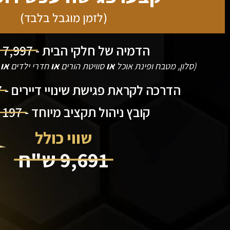
(לזמן מוגבל בלבד)
הדמיה של חלקי הבית -
7,997 ש"ח
(סלון, מטבח ופינת אוכל
או
סוויטת הורים
או
חדרי ילדים
או
ש
הדרכה לקראת פגישת שינויי דיירים -
7
קובץ ניהול תקציב מיוחד -
197 ש"ח
שווי כולל
9,691 ש"ח