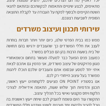
יוכל לאפיין מה הם הצרכים שלכם, להציע סגנונות עיצוב
מתאימים, לבצע שינויים והתאמות לבקשתכם ובהתאם לתנאי
השטח הקיימים ולבסוף לפקח על העבודה עד לקבלת התוצאה
הסופית לשביעות רצונכם.
שירותי תכנון ועיצוב משרדים
ממש כמו בבית הפרטי שלנו, כיום יותר ויותר חברות בוחרות
לעצב את חללי המשרדים כך שהעובדים ירגישו בהם תחושה
של בית בשעות הרבות בהן הם מבלים במשרד.
כמעצב פנים הפועל כבר למעלה מעשור בתחום וכשמאחוריי
מגוון פרויקטים של עיצוב משרדים, אני מזמין גם אתכם לצאת
איתי יחד למסע שבסופו אתם והעובדים שלכם תוכלו ליהנות
ממשרד בעל עיצוב הייחודי רק לכם.
אנו בסטודיו ON POINT מציעים ללקוחותינו ייעוץ ראשוני,
תכנון והדמיות תוך שלוש שעות, התאמה אידיאלית לצורכי
הלקוח ויחס מקצועי ואישי בכל תהליך עיצוב.
התקשרו עוד היום ונשמח להעניק לכם שיחת ייעוץ ראשונית בה
נוכל להכיר ולרקום יחד תוכנית לשינוי ושדרוג חללי המשרדים